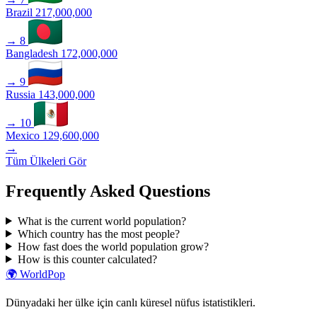
Brazil
217,000,000
→
8
Bangladesh
172,000,000
→
9
Russia
143,000,000
→
10
Mexico
129,600,000
→
Tüm Ülkeleri Gör
Frequently Asked Questions
What is the current world population?
Which country has the most people?
How fast does the world population grow?
How is this counter calculated?
🌍
WorldPop
Dünyadaki her ülke için canlı küresel nüfus istatistikleri.