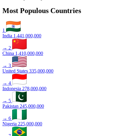
Most Populous Countries
1
India
1,441,000,000
→
2
China
1,410,000,000
→
3
United States
335,000,000
→
4
Indonesia
278,000,000
→
5
Pakistan
245,000,000
→
6
Nigeria
225,000,000
→
7