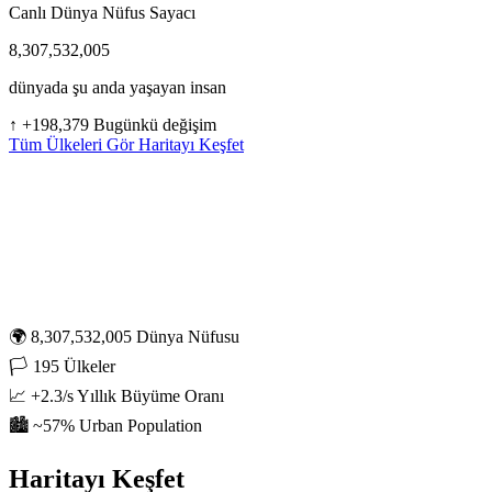
Canlı Dünya Nüfus Sayacı
8,307,532,005
dünyada şu anda yaşayan insan
↑
+198,379 Bugünkü değişim
Tüm Ülkeleri Gör
Haritayı Keşfet
🌍
8,307,532,005
Dünya Nüfusu
🏳️
195
Ülkeler
📈
+2.3/s
Yıllık Büyüme Oranı
🏙️
~57%
Urban Population
Haritayı Keşfet