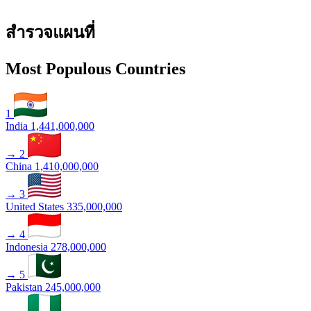
สำรวจแผนที่
Most Populous Countries
1
India
1,441,000,000
→
2
China
1,410,000,000
→
3
United States
335,000,000
→
4
Indonesia
278,000,000
→
5
Pakistan
245,000,000