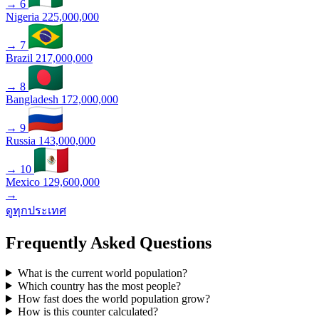
→
6
Nigeria
225,000,000
→
7
Brazil
217,000,000
→
8
Bangladesh
172,000,000
→
9
Russia
143,000,000
→
10
Mexico
129,600,000
→
ดูทุกประเทศ
Frequently Asked Questions
What is the current world population?
Which country has the most people?
How fast does the world population grow?
How is this counter calculated?