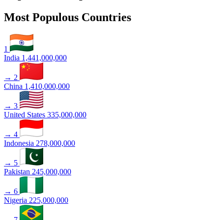
Most Populous Countries
1
India
1,441,000,000
→
2
China
1,410,000,000
→
3
United States
335,000,000
→
4
Indonesia
278,000,000
→
5
Pakistan
245,000,000
→
6
Nigeria
225,000,000
→
7