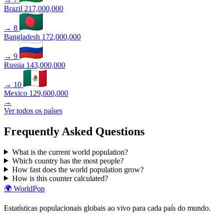
Brazil
217,000,000
→
8
Bangladesh
172,000,000
→
9
Russia
143,000,000
→
10
Mexico
129,600,000
→
Ver todos os países
Frequently Asked Questions
What is the current world population?
Which country has the most people?
How fast does the world population grow?
How is this counter calculated?
🌍
WorldPop
Estatísticas populacionais globais ao vivo para cada país do mundo.